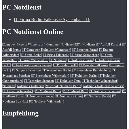
PC Notdienst
IT Firma Berlin Falkensee Systemhaus IT
PC Notdienst Online
Computer Experte Wilmersdorf
Computer Notdienst
EDV Notdienst
IT Ausfall Kanzlei
IT
Ausfall Praxis
IT Computer Techniker Wilmerssorf
IT Experten Firma
IT Experte
Wilmersdorf
IT Firma Berlin
IT Firma Falkensee
IT Firma Schöneberg
IT Firma
Tempelhof
IT Firma Wilmersdorf
IT Notdienst
IT Notdienst Firma
IT Notdienst Firma
Berlin
IT Notdienst Firma Falkensee
IT Provider Berlin
IT Provider falkensee
IT Support
Berlin
IT Support Falkensee
IT Systemhaus Berlin
IT Systemhaus Brandenburg
IT
Systemhaus Potsdam
IT Systemhaus Wilmersdorf
IT Techniker Berlin
IT Techniker
Charlottenburg
IT Techniker Spandau
IT Techniker Terra
IT Techniker Wilmersdorf
Notdienst
Notebook Notdienst
Notebook Notdienst Berlin
Notebook Notdienst Falkensee
PC Laden Wilmersdorf
PC Notdienst Berlin
PC Notdienst Büro
PC Notdienst Falkensee
PC
Notdienst Firma
PC Notdienst Kanzlei
PC Notdienst Online
PC Notdienst Praxis
PC
Notdienst Spandau
PC Notdienst Wilmersdorf
Empfehlung