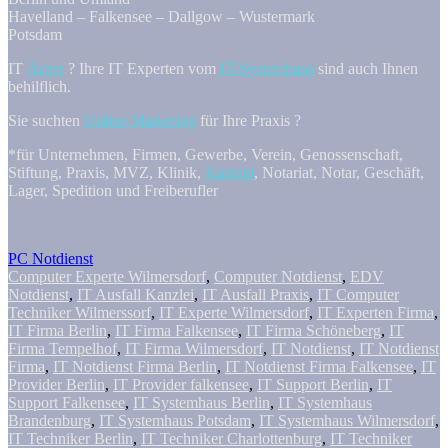
Havelland – Falkensee – Dallgow – Wustermark
Potsdam
IT
Ärger
? Ihre IT Experten vom
IT-Systemhaus
sind auch Ihnen
behilflich.
Sie suchten
Online Marketing
für Ihre Praxis ?
*für Unternehmen, Firmen, Gewerbe, Verein, Genossenschaft,
Stiftung, Praxis, MVZ, Klinik,
Kanzlei
, Notariat, Notar, Geschäft,
Lager, Spedition und Freiberufler
PC Notdienst
Computer Experte Wilmersdorf
,
Computer Notdienst
,
EDV
Notdienst
,
IT Ausfall Kanzlei
,
IT Ausfall Praxis
,
IT Computer
Techniker Wilmerssorf
,
IT Experte Wilmersdorf
,
IT Experten Firma
,
IT Firma Berlin
,
IT Firma Falkensee
,
IT Firma Schöneberg
,
IT
Firma Tempelhof
,
IT Firma Wilmersdorf
,
IT Notdienst
,
IT Notdienst
Firma
,
IT Notdienst Firma Berlin
,
IT Notdienst Firma Falkensee
,
IT
Provider Berlin
,
IT Provider falkensee
,
IT Support Berlin
,
IT
Support Falkensee
,
IT Systemhaus Berlin
,
IT Systemhaus
Brandenburg
,
IT Systemhaus Potsdam
,
IT Systemhaus Wilmersdorf
,
IT Techniker Berlin
,
IT Techniker Charlottenburg
,
IT Techniker