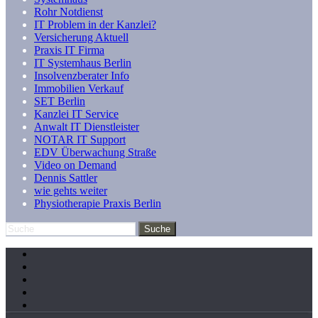
Rohr Notdienst
IT Problem in der Kanzlei?
Versicherung Aktuell
Praxis IT Firma
IT Systemhaus Berlin
Insolvenzberater Info
Immobilien Verkauf
SET Berlin
Kanzlei IT Service
Anwalt IT Dienstleister
NOTAR IT Support
EDV Überwachung Straße
Video on Demand
Dennis Sattler
wie gehts weiter
Physiotherapie Praxis Berlin