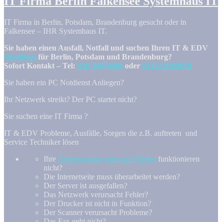
IT Firma Berlin Falkensee Systemhaus IT
IT Firma in Berlin, Potsdam, Brandenburg gesucht oder in
Falkensee – IHR Systemhaus IT.
Sie haben einen Ausfall, Notfall und suchen Ihren IT & EDV
Notdienst
für Berlin, Potsdam und Brandenburg?
Sofort Kontakt – Tel:
030 54874086
oder
03322 8509070
Sie haben ein PC Notdienst Anliegen?
Ihr Netzwerk streikt? Der PC startet nicht?
Sie suchen eine IT Firma ?
IT & EDV Probleme, Ausfälle, Sorgen die z.B. auftreten und
Service Techniker lösen
Ihre
Telefonanlage oder das Telefon
funktionieren
nicht?
Die Internetseite muss überarbeitet werden?
Der Server ist ausgefallen?
Das Netzwerk verursacht Fehler?
Der Drucker ist nicht in Funktion?
Der Scanner verursacht Probleme?
Das Fax geht nicht?