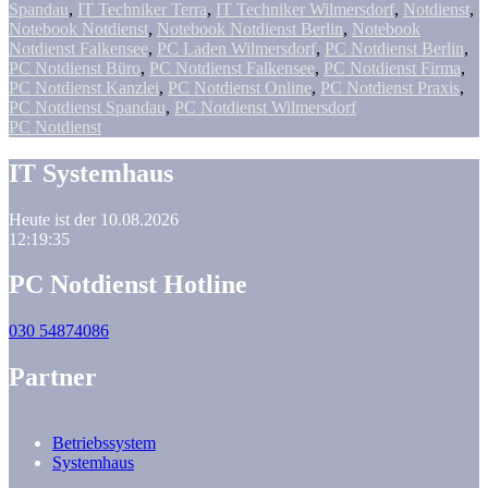
Spandau
,
IT Techniker Terra
,
IT Techniker Wilmersdorf
,
Notdienst
,
Notebook Notdienst
,
Notebook Notdienst Berlin
,
Notebook
Notdienst Falkensee
,
PC Laden Wilmersdorf
,
PC Notdienst Berlin
,
PC Notdienst Büro
,
PC Notdienst Falkensee
,
PC Notdienst Firma
,
PC Notdienst Kanzlei
,
PC Notdienst Online
,
PC Notdienst Praxis
,
PC Notdienst Spandau
,
PC Notdienst Wilmersdorf
PC Notdienst
IT Systemhaus
Heute ist der 10.08.2026
12:19:36
PC Notdienst Hotline
030 54874086
Partner
Betriebssystem
Systemhaus