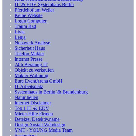
IT \& EDV Systemhaus Berlin
Pferdehof am Weiler
Keine Website
Login Computer
Traum Bad
Livja
Lenja
Netzwerk Analyse
Sicherheit Haus
Telefon Makler
Internet Presse
24 h Beratung IT
Objekt zu verkaufen
Makler Wohnung
Eure EventArena GmbH
IT Arbeitsplatz
Systemhaus in Berlin \& Brandenburg
Natur heilen
Internet Disclaimer
Top 1 IT \& EDV
Mieter Hilfe Firmen
Detektei Detektiv.name
Design Anstalt Webdesign
YMT - YOUNG Media Team
Systemhaus