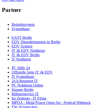
Partner
Betriebssystem
Systemhaus
EAST Berlin
EDV Dienstleistungen in Berlin
EDV Science
IT \& EDV Notdienst
IT \& EDV Berlin
IT Notdienst
PC Hilfe 24
Offizielle Seite IT \& EDV
IT Systemhaus
24 h Beratung IT
PC Notdienst Online
Storage Berlin
Bühnenservice IT
Im Zentrum - IT Firma
MPOA - Metal Power Open Air - Festival Wittstock
Ehe Versprechen