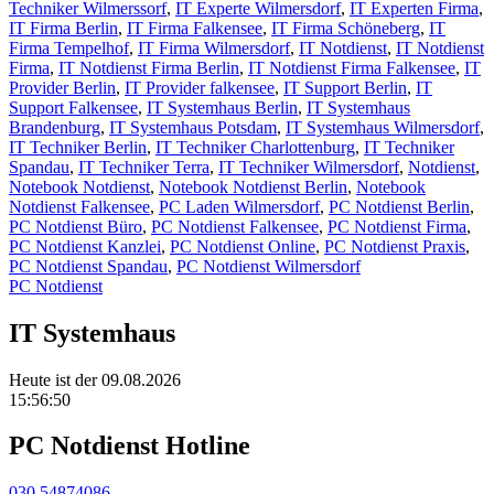
Techniker Wilmerssorf
,
IT Experte Wilmersdorf
,
IT Experten Firma
,
IT Firma Berlin
,
IT Firma Falkensee
,
IT Firma Schöneberg
,
IT
Firma Tempelhof
,
IT Firma Wilmersdorf
,
IT Notdienst
,
IT Notdienst
Firma
,
IT Notdienst Firma Berlin
,
IT Notdienst Firma Falkensee
,
IT
Provider Berlin
,
IT Provider falkensee
,
IT Support Berlin
,
IT
Support Falkensee
,
IT Systemhaus Berlin
,
IT Systemhaus
Brandenburg
,
IT Systemhaus Potsdam
,
IT Systemhaus Wilmersdorf
,
IT Techniker Berlin
,
IT Techniker Charlottenburg
,
IT Techniker
Spandau
,
IT Techniker Terra
,
IT Techniker Wilmersdorf
,
Notdienst
,
Notebook Notdienst
,
Notebook Notdienst Berlin
,
Notebook
Notdienst Falkensee
,
PC Laden Wilmersdorf
,
PC Notdienst Berlin
,
PC Notdienst Büro
,
PC Notdienst Falkensee
,
PC Notdienst Firma
,
PC Notdienst Kanzlei
,
PC Notdienst Online
,
PC Notdienst Praxis
,
PC Notdienst Spandau
,
PC Notdienst Wilmersdorf
PC Notdienst
IT Systemhaus
Heute ist der 09.08.2026
15:56:51
PC Notdienst Hotline
030 54874086