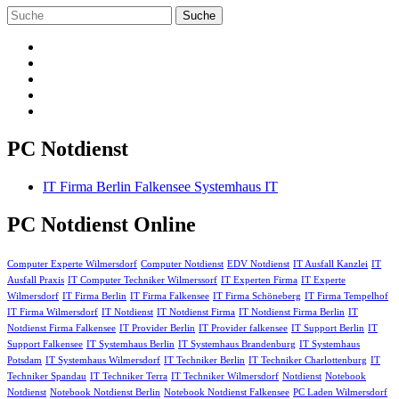
PC Notdienst
IT Firma Berlin Falkensee Systemhaus IT
PC Notdienst Online
Computer Experte Wilmersdorf
Computer Notdienst
EDV Notdienst
IT Ausfall Kanzlei
IT
Ausfall Praxis
IT Computer Techniker Wilmerssorf
IT Experten Firma
IT Experte
Wilmersdorf
IT Firma Berlin
IT Firma Falkensee
IT Firma Schöneberg
IT Firma Tempelhof
IT Firma Wilmersdorf
IT Notdienst
IT Notdienst Firma
IT Notdienst Firma Berlin
IT
Notdienst Firma Falkensee
IT Provider Berlin
IT Provider falkensee
IT Support Berlin
IT
Support Falkensee
IT Systemhaus Berlin
IT Systemhaus Brandenburg
IT Systemhaus
Potsdam
IT Systemhaus Wilmersdorf
IT Techniker Berlin
IT Techniker Charlottenburg
IT
Techniker Spandau
IT Techniker Terra
IT Techniker Wilmersdorf
Notdienst
Notebook
Notdienst
Notebook Notdienst Berlin
Notebook Notdienst Falkensee
PC Laden Wilmersdorf