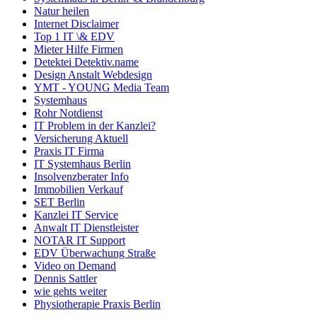
Natur heilen
Internet Disclaimer
Top 1 IT \& EDV
Mieter Hilfe Firmen
Detektei Detektiv.name
Design Anstalt Webdesign
YMT - YOUNG Media Team
Systemhaus
Rohr Notdienst
IT Problem in der Kanzlei?
Versicherung Aktuell
Praxis IT Firma
IT Systemhaus Berlin
Insolvenzberater Info
Immobilien Verkauf
SET Berlin
Kanzlei IT Service
Anwalt IT Dienstleister
NOTAR IT Support
EDV Überwachung Straße
Video on Demand
Dennis Sattler
wie gehts weiter
Physiotherapie Praxis Berlin