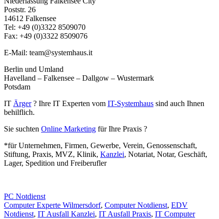
Niederlassung Falkensee City
Poststr. 26
14612 Falkensee
Tel: +49 (0)3322 8509070
Fax: +49 (0)3322 8509076
E-Mail: team@systemhaus.it
Berlin und Umland
Havelland – Falkensee – Dallgow – Wustermark
Potsdam
IT
Ärger
? Ihre IT Experten vom
IT-Systemhaus
sind auch Ihnen
behilflich.
Sie suchten
Online Marketing
für Ihre Praxis ?
*für Unternehmen, Firmen, Gewerbe, Verein, Genossenschaft,
Stiftung, Praxis, MVZ, Klinik,
Kanzlei
, Notariat, Notar, Geschäft,
Lager, Spedition und Freiberufler
PC Notdienst
Computer Experte Wilmersdorf
,
Computer Notdienst
,
EDV
Notdienst
,
IT Ausfall Kanzlei
,
IT Ausfall Praxis
,
IT Computer