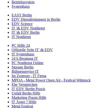
Betriebssystem
Systemhaus
EAST Berlin
EDV Dienstleistungen in Berlin
EDV Science
IT \& EDV Notdienst
IT \& EDV Berlin
IT Notdienst
PC Hilfe 24
Offizielle Seite IT \& EDV
IT Systemhaus
24 h Beratung IT
PC Notdienst Online
Storage Berlin
Bühnenservice IT
Im Zentrum - IT Firma
MPOA - Metal Power Open Air - Festival Wittstock
Ehe Versprechen
IT EDV Berlin Praxis
Unfall Berlin Hilfe
Marketing Praxis Hilfe
IT Ärger ? Hilfe
Metal Festival