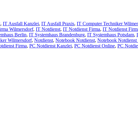
t
,
IT Ausfall Kanzlei
,
IT Ausfall Praxis
,
IT Computer Techniker Wilmer
irma Wilmersdorf
,
IT Notdienst
,
IT Notdienst Firma
,
IT Notdienst Firm
emhaus Berlin
,
IT Systemhaus Brandenburg
,
IT Systemhaus Potsdam
,
iker Wilmersdorf
,
Notdienst
,
Notebook Notdienst
,
Notebook Notdienst 
tdienst Firma
,
PC Notdienst Kanzlei
,
PC Notdienst Online
,
PC Notdie