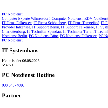
PC Notdienst
Computer Experte Wilmersdorf
,
Computer Notdienst
,
EDV Notdiens
IT Firma Falkensee
,
IT Firma Schöneberg
,
IT Firma Tempelhof
,
IT F
Provider falkensee
,
IT Support Berlin
,
IT Support Falkensee
,
IT Syst
Charlottenburg
,
IT Techniker Spandau
,
IT Techniker Terra
,
IT Techn
Notdienst Berlin
,
PC Notdienst Büro
,
PC Notdienst Falkensee
,
PC No
PC Notdienst
IT Systemhaus
Heute ist der 06.08.2026
5:37:21
PC Notdienst Hotline
030 54874086
Partner