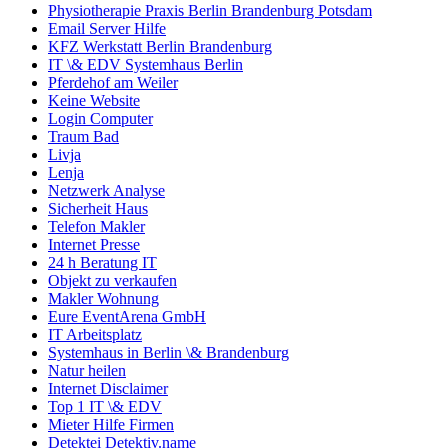
Physiotherapie Praxis Berlin Brandenburg Potsdam
Email Server Hilfe
KFZ Werkstatt Berlin Brandenburg
IT \& EDV Systemhaus Berlin
Pferdehof am Weiler
Keine Website
Login Computer
Traum Bad
Livja
Lenja
Netzwerk Analyse
Sicherheit Haus
Telefon Makler
Internet Presse
24 h Beratung IT
Objekt zu verkaufen
Makler Wohnung
Eure EventArena GmbH
IT Arbeitsplatz
Systemhaus in Berlin \& Brandenburg
Natur heilen
Internet Disclaimer
Top 1 IT \& EDV
Mieter Hilfe Firmen
Detektei Detektiv.name