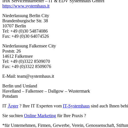
IHR Servicemitarbeiter – IT & EDV Systemhaus GmbH
https://www.systemhaus.it
Niederlassung Berlin City
Brandenburgische Str. 38
10707 Berlin
Tel: +49 (0)30 54874086
Fax: +49 (0)30 64074526
Niederlassung Falkensee City
Poststr. 26
14612 Falkensee
Tel: +49 (0)3322 8509070
Fax: +49 (0)3322 8509076
E-Mail: team@systemhaus.it
Berlin und Umland
Havelland – Falkensee – Dallgow – Wustermark
Potsdam
IT
Ärger
? Ihre IT Experten vom
IT-Systemhaus
sind auch Ihnen behil
Sie suchten
Online Marketing
für Ihre Praxis ?
*für Unternehmen, Firmen, Gewerbe, Verein, Genossenschaft, Stiftu