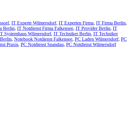
ssorf
,
IT Experte Wilmersdorf
,
IT Experten Firma
,
IT Firma Berlin
,
a Berlin
,
IT Notdienst Firma Falkensee
,
IT Provider Berlin
,
IT
IT Systemhaus Wilmersdorf
,
IT Techniker Berlin
,
IT Techniker
Berlin
,
Notebook Notdienst Falkensee
,
PC Laden Wilmersdorf
,
PC
nst Praxis
,
PC Notdienst Spandau
,
PC Notdienst Wilmersdorf